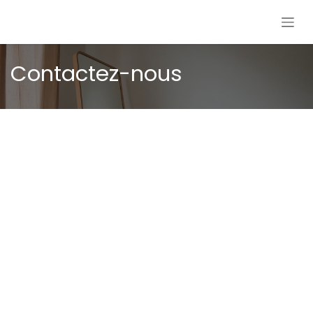
Se rendre au contenu
Contactez-nous