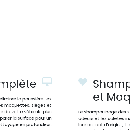
omplète
Shamp
et Moq
liminer la poussière, les
es moquettes, sièges et
ur de votre véhicule plus
Le shampouinage des si
éparer la surface pour un
odeurs et les saletés in
ttoyage en profondeur.
leur aspect d'origine, 