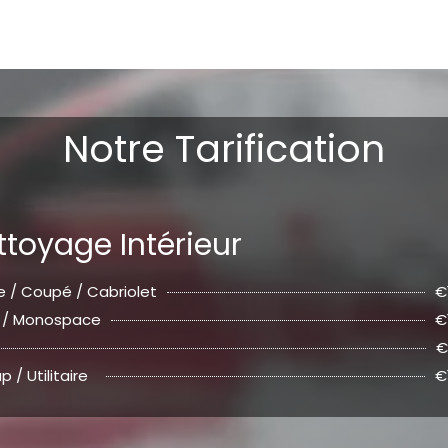
Notre Tarification
ttoyage Intérieur
ne / Coupé / Cabriolet
€
 / Monospace
€
€
p / Utilitaire
€