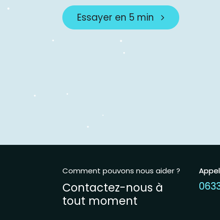
Essayer en 5 min
Comment pouvons nous aider ?
Appe
Appe
Contactez-nous à
063
063
tout moment