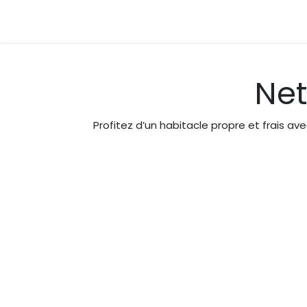
Se rendre au contenu
Page d'accueil
Interventions
Tarif
Con
Net
Profitez d’un habitacle propre et frais a