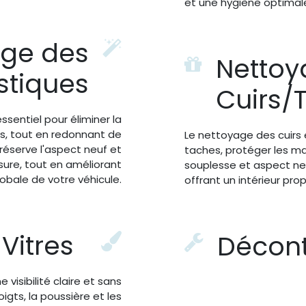
et une hygiène optimale 
age des
Nettoy
stiques
Cuirs/T
sentiel pour éliminer la
ts, tout en redonnant de
Le nettoyage des cuirs e
préserve l'aspect neuf et
taches, protéger les mat
sure, tout en améliorant
souplesse et aspect neu
lobale de votre véhicule.
offrant un intérieur pr
 Vitres
Décont
 visibilité claire et sans
oigts, la poussière et les