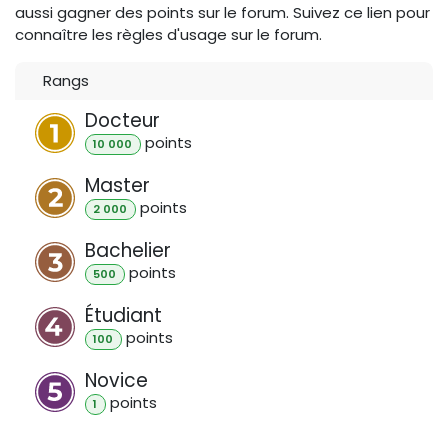
aussi gagner des points sur le forum. Suivez ce lien pour
connaître les règles d'usage sur le forum.
Rangs
Docteur
point
s
10 000
Master
point
s
2 000
Bachelier
point
s
500
Étudiant
point
s
100
Novice
point
s
1